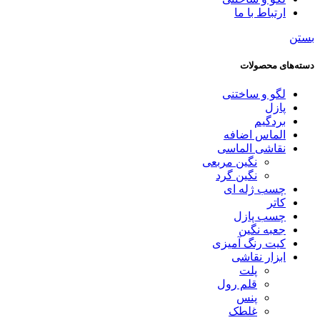
ارتباط با ما
بستن
دسته‌های محصولات
لگو و ساختنی
پازل
بردگیم
الماس اضافه
نقاشی الماسی
نگین مربعی
نگین گرد
چسب ژله ای
کاتر
چسب پازل
جعبه نگین
کیت رنگ آمیزی
ابزار نقاشی
پلت
قلم رول
پنس
غلطک