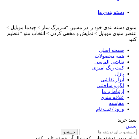
دسته بندی ها
منوی دسته بندی خود را در مسیر: "سربرگ ساز > چیدما موبایل >
عنصر منوی موبایل > نمایش و مخفی کردن > انتخاب منو " تنظیم
کنید
صفحه اصلی
همه محصولات
نقاشی الماسی
کیت رنگ آمیزی
پازل
ابزار نقاشی
لگو و ساختنی
ارتباط با ما
علاقه مندی
مقایسه
ورود / ثبت نام
سبد خرید
بستن
جستجو
برای دیدن نوشته هایی که دنبال آن هستید تایپ کنید.