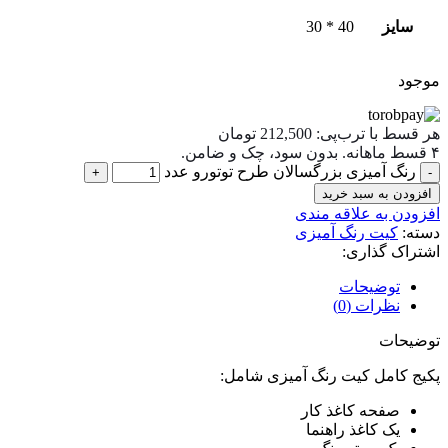
سایز
40 * 30
موجود
هر قسط با ترب‌پی:
212,500
تومان
۴ قسط ماهانه. بدون سود، چک و ضامن.
رنگ آمیزی بزرگسالان طرح توتورو عدد
افزودن به سبد خرید
افزودن به علاقه مندی
دسته:
کیت رنگ آمیزی
اشتراک گذاری:
توضیحات
نظرات (0)
توضیحات
پکیج کامل کیت رنگ آمیزی شامل:
صفحه کاغذ کار
یک کاغذ راهنما