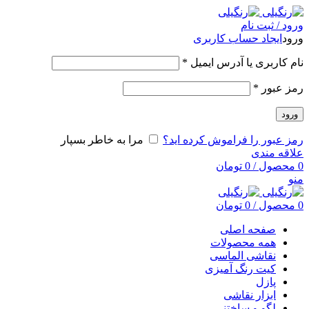
ورود / ثبت نام
ورود
ایجاد حساب کاربری
نام کاربری یا آدرس ایمیل
*
رمز عبور
*
ورود
رمز عبور را فراموش کرده اید؟
مرا به خاطر بسپار
علاقه مندی
0
محصول
/
0
تومان
منو
0
محصول
/
0
تومان
صفحه اصلی
همه محصولات
نقاشی الماسی
کیت رنگ آمیزی
پازل
ابزار نقاشی
لگو و ساختنی