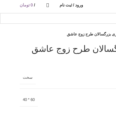
ورود / ثبت نام
/
0
تومان
زی بزرگسالان طرح زوج عاشق
گسالان طرح زوج عاشق
سخت
60 * 40