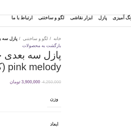
گ آمیزی
پازل
ابزار نقاشی
لگو و ساختنی
ارتباط با ما
خانه
لگو و ساختنی
پازل سه بعدی خانه
بازگشت به محصولات
pink melody (کد M035)
3,900,000
تومان
4,250,000
وزن
ابعاد