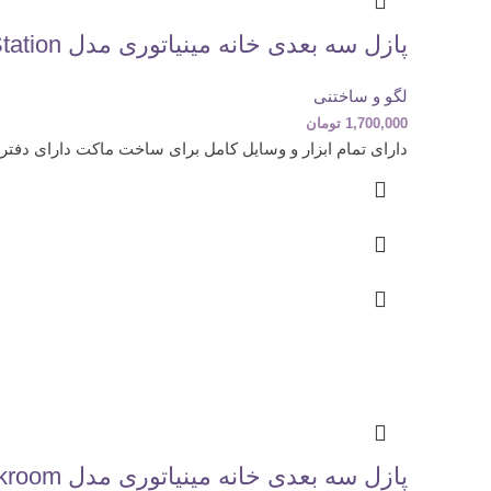
پازل سه بعدی خانه مینیاتوری مدل Sweet Cake Station (کد S2201)
لگو و ساختنی
1,700,000
تومان
دارای تمام ابزار و وسایل کامل برای ساخت ماکت دارای دفتر
پازل سه بعدی خانه مینیاتوری مدل Lovely Cloakroom (کد S2011)